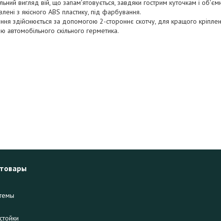
льний вигляд вій, що запам'ятовується, завдяки гострим куточкам і об'єм
овлені з якісного ABS пластику, під фарбування.
ння здійснюється за допомогою 2-стороннє скотчу, для кращого кріпл
 автомобільного скільного герметика.
 товары
темы
стойки