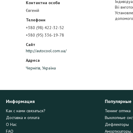
Індивідуа
Вії вигот
Євгеній
Установле
допомогою
+380 (98) 422-32-52
+380 (95) 336-19-78
http://autocool.com.ua/
Чернігів, Україна
Информация
Популярные
Как с нами связаться?
Тюнинг оптика
Доставка и оплата
Выхлопные сис
О Нас
Дефлекторы
FAQ
Амортизаторы, 