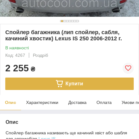
Спойлер багажника (лип спойлер, сабля,
качиний хвостик) Lexus IS 250 2006-2012 г.
В наявності
Код: 4267
Роздріб
2 255
₴
Купити
Опис
Характеристики
Доставка
Оплата
Умови п
Опис
Спойлер багажника називають ще качиний хвіст або шабля
для автомобіля
Lexus IS