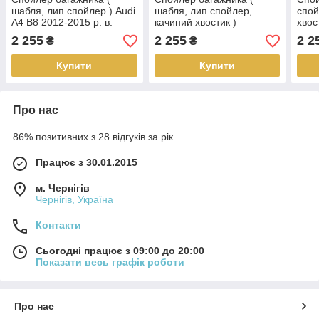
шабля, лип спойлер ) Audi
шабля, лип спойлер,
спой
A4 B8 2012-2015 р. в.
качиний хвостик )
хвос
рестайлінг
Mercedes E-class W213
2020
2 255
2 255
2 2
₴
₴
2016+ р. в.
Купити
Купити
Про нас
86% позитивних з 28 відгуків за рік
Працює з 30.01.2015
м. Чернігів
Чернігів, Україна
Контакти
Сьогодні працює з 09:00 до 20:00
Показати весь графік роботи
Про нас