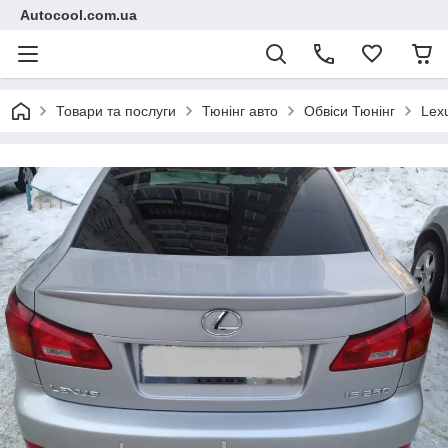
Autocool.com.ua
Товари та послуги
Тюнінг авто
Обвіси Тюнінг
Lex