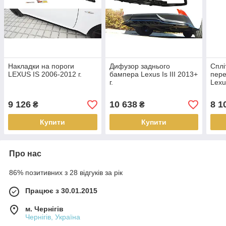
Накладки на пороги
Дифузор заднього
Сплі
LEXUS IS 2006-2012 г.
бампера Lexus Is III 2013+
пере
г.
Lexus
9 126
10 638
8 1
₴
₴
Купити
Купити
Про нас
86% позитивних з 28 відгуків за рік
Працює з 30.01.2015
м. Чернігів
Чернігів, Україна