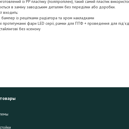
готовлений із PP пластику (поліпропілен), такий самий пластик використ
ється в заміну заводським деталям без переділки або доробки.
т входить:
 бампер із решітками радіатора та хром накладками
і протитуманні фари LED серії, рамки для ПТФ + проведення для під'є
тайлінгові без ксенону
 товары
темы
стойки