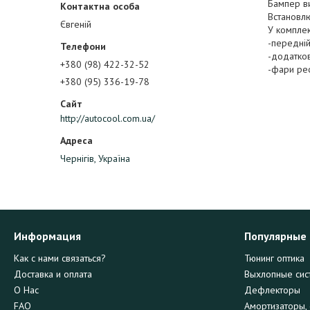
Бампер ви
Встановлю
Євгеній
У комплек
-передній
-додатков
+380 (98) 422-32-52
-фари рес
+380 (95) 336-19-78
http://autocool.com.ua/
Чернігів, Україна
Информация
Популярные
Как с нами связаться?
Тюнинг оптика
Доставка и оплата
Выхлопные сис
О Нас
Дефлекторы
FAQ
Амортизаторы, 