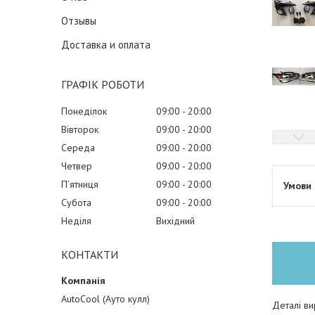
Отзывы
Доставка и оплата
ГРАФІК РОБОТИ
Понеділок
09:00
20:00
Вівторок
09:00
20:00
Середа
09:00
20:00
Четвер
09:00
20:00
Пʼятниця
09:00
20:00
Субота
09:00
20:00
Неділя
Вихідний
КОНТАКТИ
AutoCool (Ауто кулл)
Деталі ви