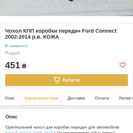
Чохол КПП коробки передач Ford Connect
2002-2014 р.в. КОЖА
В наявності
Роздріб
451
₴
Купити
Опис
Характеристики
Доставка
Оплата
Умови 
Опис
Оригінальний чохол для коробки передач для автомобілів
Ford Connect 2002-2014
г.
Чохол виготовлений із якісної