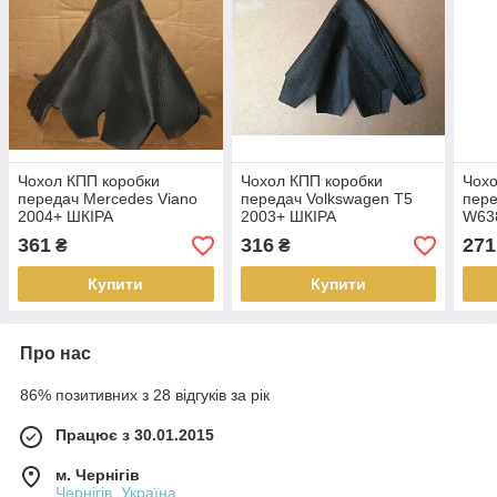
Чохол КПП коробки
Чохол КПП коробки
Чохо
передач Mercedes Viano
передач Volkswagen T5
пере
2004+ ШКІРА
2003+ ШКІРА
W638
КОЖ
361
316
271
₴
₴
Купити
Купити
Про нас
86% позитивних з 28 відгуків за рік
Працює з 30.01.2015
м. Чернігів
Чернігів, Україна