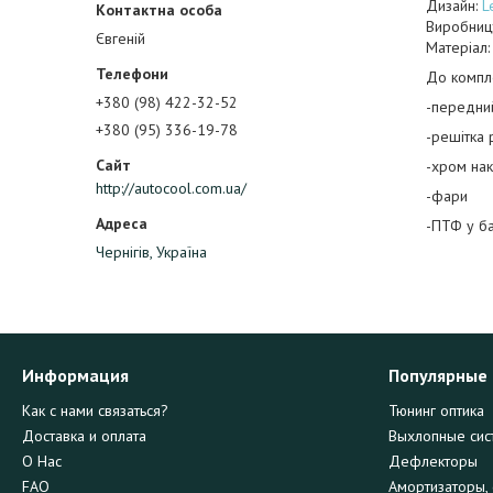
Дизайн:
L
Виробниц
Євгеній
Матеріал:
До компле
+380 (98) 422-32-52
-передни
+380 (95) 336-19-78
-решітка 
-хром на
http://autocool.com.ua/
-фари
-ПТФ у б
Чернігів, Україна
Информация
Популярные
Как с нами связаться?
Тюнинг оптика
Доставка и оплата
Выхлопные сис
О Нас
Дефлекторы
FAQ
Амортизаторы, 