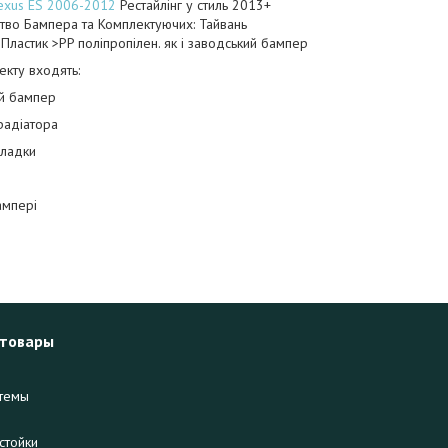
exus ES 2006-2012
Рестайлінг у стиль 2013+
тво Бампера та Комплектуючих: Тайвань
 Пластик >PP поліпропілен. як і заводський бампер
кту входять:
й бампер
радіатора
кладки
ампері
 товары
темы
стойки