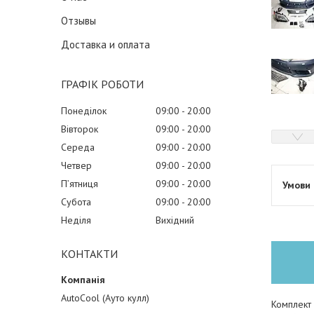
Отзывы
Доставка и оплата
ГРАФІК РОБОТИ
Понеділок
09:00
20:00
Вівторок
09:00
20:00
Середа
09:00
20:00
Четвер
09:00
20:00
Пʼятниця
09:00
20:00
Субота
09:00
20:00
Неділя
Вихідний
КОНТАКТИ
AutoCool (Ауто кулл)
Комплект 