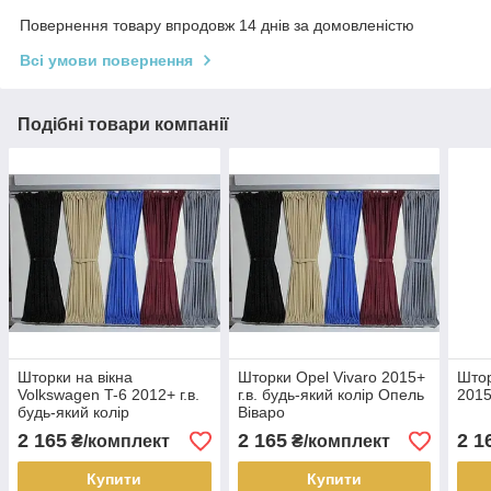
Повернення товару впродовж 14 днів за домовленістю
Всі умови повернення
Подібні товари компанії
Шторки на вікна
Шторки Opel Vivaro 2015+
Штор
Volkswagen T-6 2012+ г.в.
г.в. будь-який колір Опель
2015
будь-який колір
Віваро
2 165
2 165
2 1
₴/комплект
₴/комплект
Купити
Купити