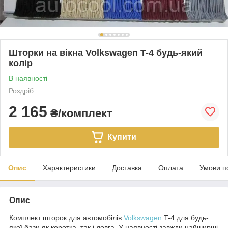
Шторки на вікна Volkswagen T-4 будь-який
колір
В наявності
Роздріб
2 165
₴/комплект
Купити
Опис
Характеристики
Доставка
Оплата
Умови п
Опис
Комплект шторок для автомобілів
Volkswagen
T-4 для будь-
якої бази як коротка, так і довга. У наявності завжди найширші