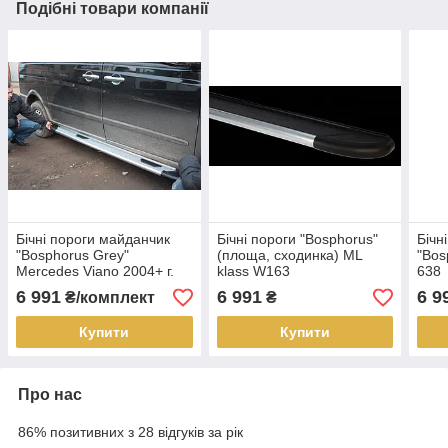
Подібні товари компанії
Бічні пороги майданчик
Бічні пороги "Bosphorus"
Бічн
"Bosphorus Grey"
(площа, сходинка) ML
"Bos
Mercedes Viano 2004+ г.
klass W163
638
6 991
6 991
6 9
₴/комплект
₴
Купити
Купити
Про нас
86% позитивних з 28 відгуків за рік