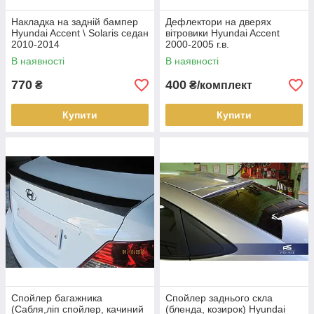
Накладка на задній бампер
Дефлектори на дверях
Hyundai Accent \ Solaris седан
вітровики Hyundai Accent
2010-2014
2000-2005 г.в.
В наявності
В наявності
770
400
₴
₴/комплект
Купити
Купити
Спойлер багажника
Спойлер заднього скла
(Сабля,ліп спойлер, качиний
(бленда, козирок) Hyundai