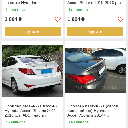
хвостик) Hyundai
Accent/Solaris 2010-2016 р.в.
Accent/Solaris 2010-2016 р.в.
Акцент
В наявності
В наявності
Акцент
1 804
1 804
₴
₴
Купити
Купити
Спойлер багажника високий
Спойлер багажника (сабля,
Hyundai Accent/Solaris 2011-
лип спойлер) Hyundai
2016 р.в. ABS пластик
Accent/Solaris 2014+ г.
Хюндай Акцент
В наявності
В наявності