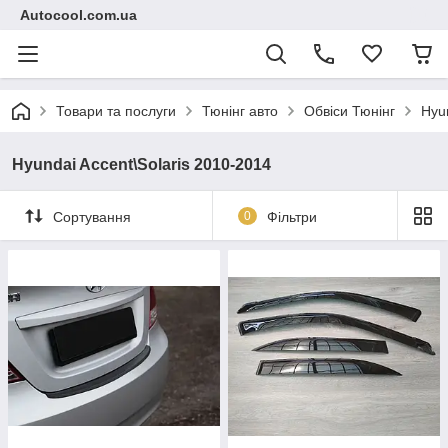
Autocool.com.ua
Товари та послуги
Тюнінг авто
Обвіси Тюнінг
Hyu
Hyundai Accent\Solaris 2010-2014
Сортування
0
Фільтри