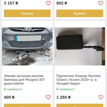
3 157
902
₴
₴
Купити
Купити
Зимова заглушка решітки
Підлокітник Аламар Hyundai
бампера для Peugeot 307
Solaris \ Accent 2010+ р. в.
дорестайлінг
Хюндай Акцент
В наявності
В наявності
400
1 260
₴
₴