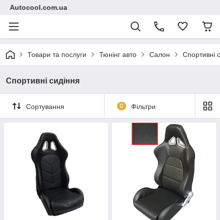
Autocool.com.ua
Товари та послуги
Тюнінг авто
Салон
Спортивні 
Спортивні сидіння
Сортування
0
Фільтри