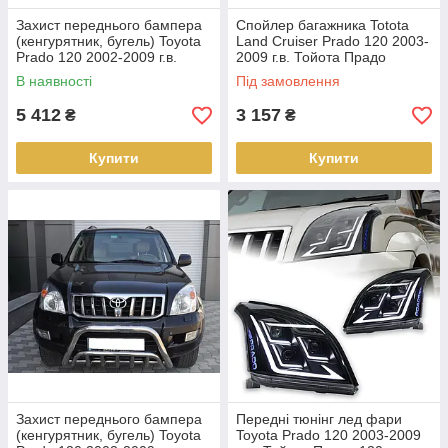
Захист переднього бампера
Спойлер багажника Totota
(кенгурятник, бугель) Toyota
Land Cruiser Prado 120 2003-
Prado 120 2002-2009 г.в.
2009 г.в. Тойота Прадо
В наявності
Під замовлення
5 412
3 157
₴
₴
Купити
Купити
Захист переднього бампера
Передні тюнінг лед фари
(кенгурятник, бугель) Toyota
Toyota Prado 120 2003-2009