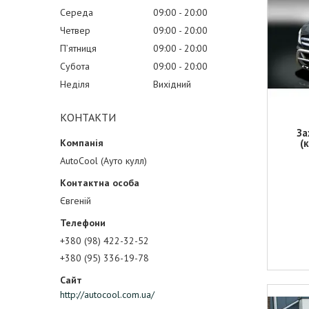
Середа
09:00
20:00
Четвер
09:00
20:00
Пʼятниця
09:00
20:00
Субота
09:00
20:00
Неділя
Вихідний
КОНТАКТИ
За
(
AutoCool (Ауто кулл)
Євгеній
+380 (98) 422-32-52
+380 (95) 336-19-78
http://autocool.com.ua/