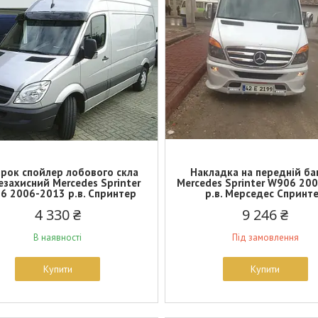
рок спойлер лобового скла
Накладка на передній б
езахисний Mercedes Sprinter
Mercedes Sprinter W906 20
6 2006-2013 р.в. Спринтер
р.в. Мерседес Спринт
4 330 ₴
9 246 ₴
В наявності
Під замовлення
Купити
Купити