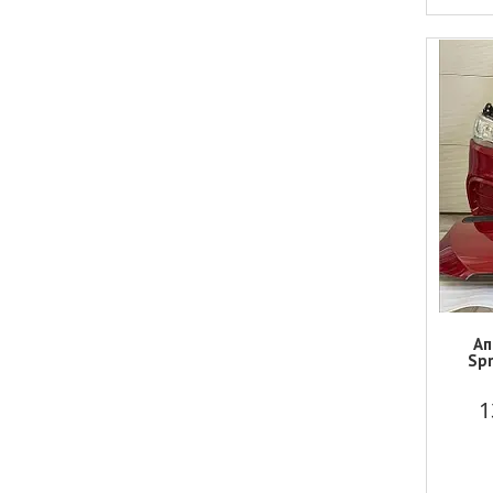
Ап
Spr
1