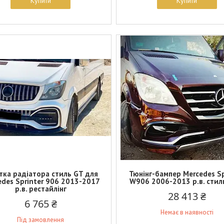
Купити
Купити
тка радіатора стиль GT для
Тюнінг-бампер Mercedes Sp
edes Sprinter 906 2013-2017
W906 2006-2013 р.в. сти
р.в. рестайлінг
28 413 ₴
6 765 ₴
Немає в наявності
Під замовлення