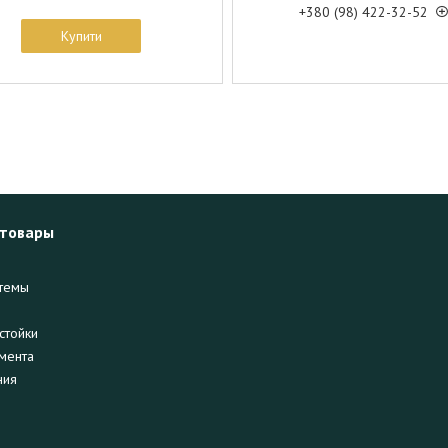
+380 (98) 422-32-52
Купити
 товары
темы
стойки
мента
ния