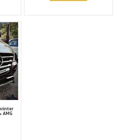
rinter
ль AMG