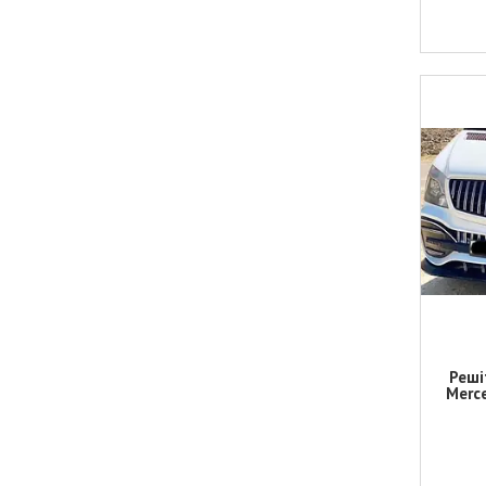
Реші
Merc