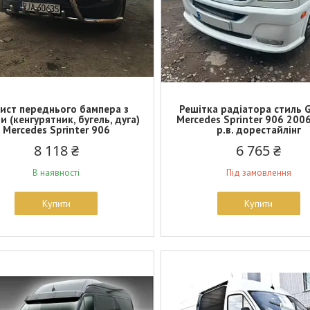
ист переднього бампера з
Решітка радіатора стиль 
и (кенгурятник, бугель, дуга)
Mercedes Sprinter 906 200
Mercedes Sprinter 906
р.в. дорестайлінг
8 118 ₴
6 765 ₴
В наявності
Під замовлення
Купити
Купити