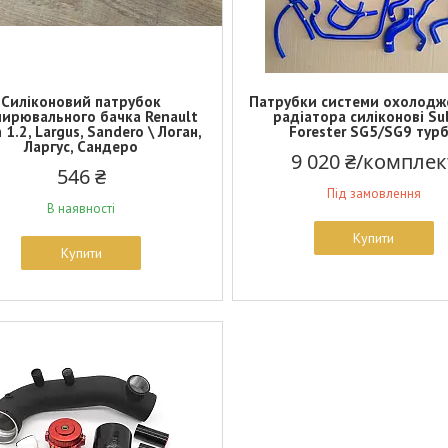
Силіконовий патрубок
Патрубки системи охолодж
ирювального бачка Renault
радіатора силіконові Su
 1.2, Largus, Sandero \ Логан,
Forester SG5/SG9 тур
Ларгус, Сандеро
9 020 ₴/комплек
546 ₴
Під замовлення
В наявності
Купити
Купити