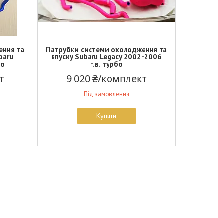
ення та
Патрубки системи охолодження та
baru
впуску Subaru Legacy 2002-2006
бо
г.в. турбо
т
9 020 ₴/комплект
Під замовлення
Купити