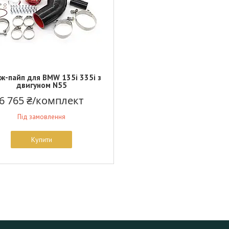
ж-пайп для BMW 135i 335i з
двигуном N55
6 765 ₴/комплект
Під замовлення
Купити