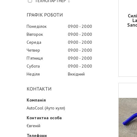
ТЕХНОПАРТНЕР
1
ГРАФІК РОБОТИ
Сил
La
Sand
Понеділок
09:00
20:00
Вівторок
09:00
20:00
Середа
09:00
20:00
Четвер
09:00
20:00
Пʼятниця
09:00
20:00
Субота
09:00
20:00
Неділя
Вихідний
КОНТАКТИ
AutoCool (Ауто кулл)
Євгеній