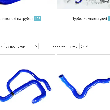
Силіконові патрубки
Турбо-комплектуючі
108