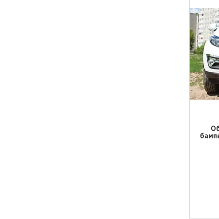
Об
бампе