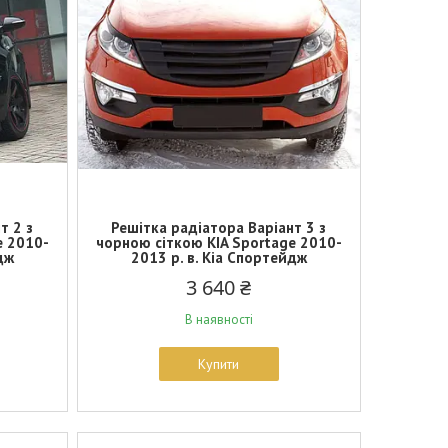
т 2 з
Решітка радіатора Варіант 3 з
e 2010-
чорною сіткою KIA Sportage 2010-
дж
2013 р. в. Кіа Спортейдж
3 640 ₴
В наявності
Купити