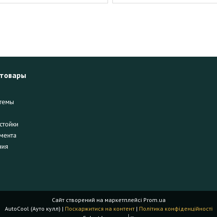
 товары
темы
стойки
мента
ния
Сайт створений на маркетплейсі
Prom.ua
AutoCool (Ауто кулл) |
Поскаржитися на контент
|
Політика конфіденційності