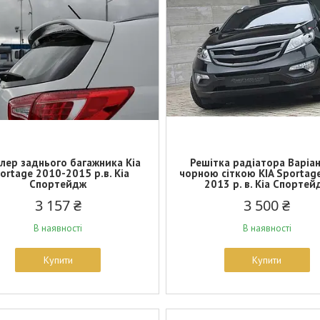
лер заднього багажника Kia
Решітка радіатора Варіан
ortage 2010-2015 р.в. Кіа
чорною сіткою KIA Sportag
Спортейдж
2013 р. в. Кіа Спортей
3 157 ₴
3 500 ₴
В наявності
В наявності
Купити
Купити