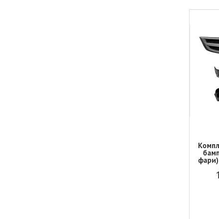
Компл
бамп
фари)