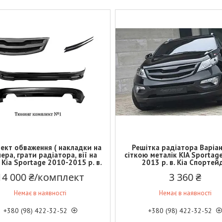
ект обваження ( накладки на
Решітка радіатора Варіан
ера, грати радіатора, вії на
сіткою металік KIA Sportag
 Kia Sportage 2010-2015 р. в.
2013 р. в. Кіа Спортей
14 000 ₴/комплект
3 360 ₴
Немає в наявності
Немає в наявності
+380 (98) 422-32-52
+380 (98) 422-32-52