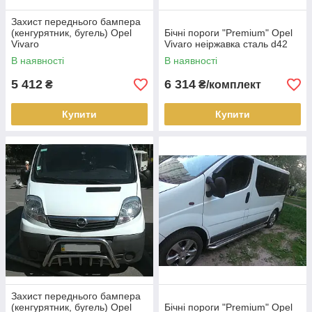
Захист переднього бампера
(кенгурятник, бугель) Opel
Бічні пороги "Premium" Opel
Vivaro
Vivaro неіржавка сталь d42
В наявності
В наявності
5 412
6 314
₴
₴/комплект
Купити
Купити
Захист переднього бампера
(кенгурятник, бугель) Opel
Бічні пороги "Premium" Opel