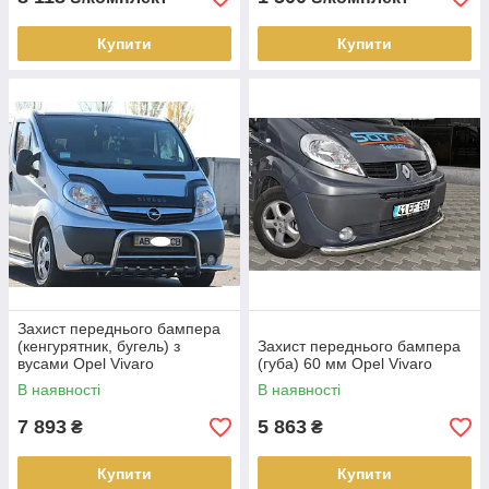
Купити
Купити
Захист переднього бампера
(кенгурятник, бугель) з
Захист переднього бампера
вусами Opel Vivaro
(губа) 60 мм Opel Vivaro
В наявності
В наявності
7 893
5 863
₴
₴
Купити
Купити