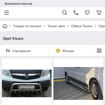
Autocool.com.ua
Товари та послуги
Тюнінг авто
Обвіси Тюнінг
Ope
Opel Vivaro
Сортування
0
Фільтри