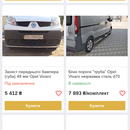
Захист переднього бампера
Бічні пороги "труба" Opel
(губа) 48 мм Opel Vivaro
Vivaro неіржавка сталь d70
Під замовлення
В наявності
5 412
7 893
₴
₴/комплект
Купити
Купити