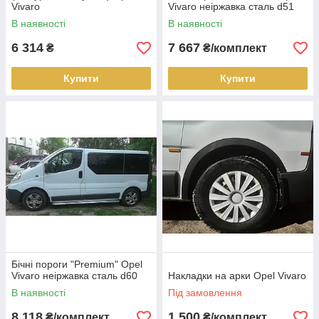
Vivaro
Vivaro неіржавка сталь d51
В наявності
В наявності
6 314
7 667
₴
₴/комплект
Купити
Купити
Бічні пороги "Premium" Opel
Vivaro неіржавка сталь d60
Накладки на арки Opel Vivaro
В наявності
Під замовлення
8 118
1 500
₴/комплект
₴/комплект