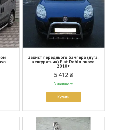
ком
Захист переднього бампера (дуга,
ovo
кенгурятник) Fiat Doblo nuovo
2010+
5 412 ₴
В наявності
Купити