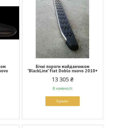
ком
Бічні пороги майданчиком
uovo
"BlackLine" Fiat Doblo nuovo 2010+
13 305 ₴
В наявності
Купити