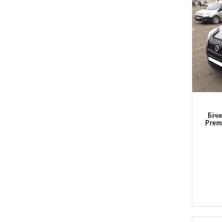
Біч
Prem