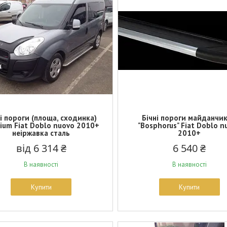
ні пороги (площа, сходинка)
Бічні пороги майданчи
ium Fiat Doblo nuovo 2010+
"Bosphorus" Fiat Doblo n
неіржавка сталь
2010+
від 6 314 ₴
6 540 ₴
В наявності
В наявності
Купити
Купити