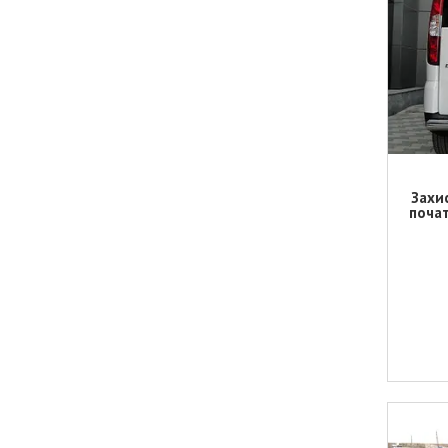
Захи
почат