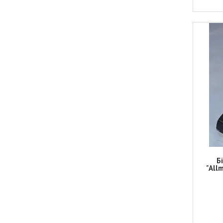
Б
"All