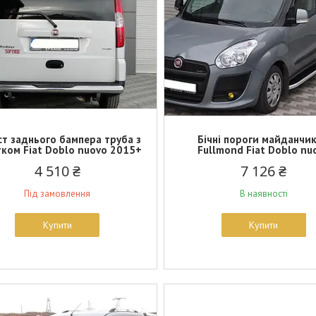
ст заднього бампера труба з
Бічні пороги майданчи
ком Fiat Doblo nuovo 2015+
Fullmond Fiat Doblo nu
4 510 ₴
7 126 ₴
Під замовлення
В наявності
Купити
Купити