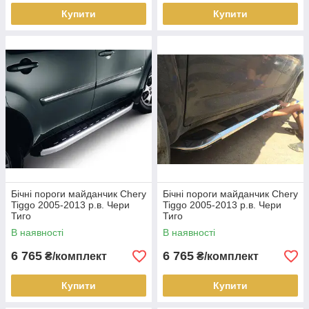
Купити
Купити
Бічні пороги майданчик Chery
Бічні пороги майданчик Chery
Tiggo 2005-2013 р.в. Чери
Tiggo 2005-2013 р.в. Чери
Тиго
Тиго
В наявності
В наявності
6 765
6 765
₴/комплект
₴/комплект
Купити
Купити