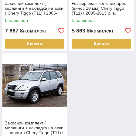
Захисний комплект (
Розширювачі колісних арок
молдинги + накладка на арки
(винос 10 мм) Chery Tiggo
) Chery Tiggo (Т11) I 2005-
(Т11) I 2005-2013 р. в.
2013 р. в. Чері Тіго
В наявності
В наявності
7 667
5 863
₴/комплект
₴/комплект
Купити
Купити
Захисний комплект (
молдинги + накладка на арки
+ пороги ) Chery Tiggo (Т11) I