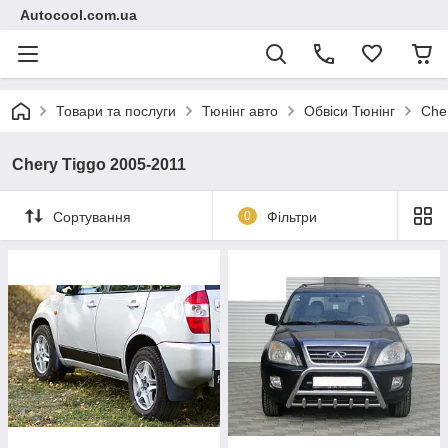
Autocool.com.ua
Товари та послуги
Тюнінг авто
Обвіси Тюнінг
Che
Chery Tiggo 2005-2011
Сортування
0
Фільтри