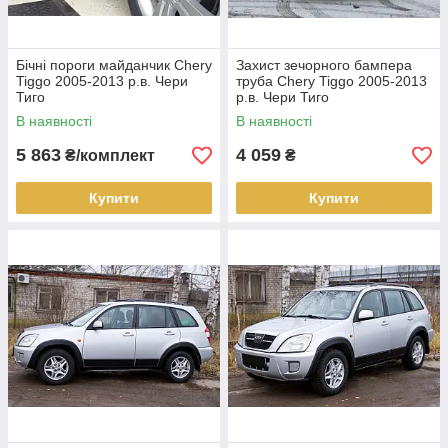
Бічні пороги майданчик Chery
Захист зечорного бампера
Tiggo 2005-2013 р.в. Чери
труба Chery Tiggo 2005-2013
Тиго
р.в. Чери Тиго
В наявності
В наявності
5 863
4 059
₴/комплект
₴
Купити
Купити