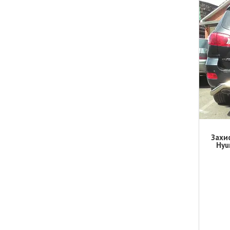
Захи
Hyu