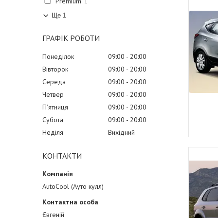
Premium
1
Ще 1
ГРАФІК РОБОТИ
Понеділок
09:00
20:00
Вівторок
09:00
20:00
Середа
09:00
20:00
Четвер
09:00
20:00
Пʼятниця
09:00
20:00
Субота
09:00
20:00
Неділя
Вихідний
КОНТАКТИ
AutoCool (Ауто кулл)
Євгеній