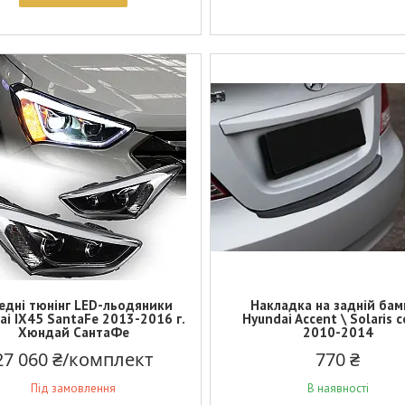
едні тюнінг LED-льодяники
Накладка на задній бам
ai IX45 SantaFe 2013-2016 г.
Hyundai Accent \ Solaris 
Хюндай СантаФе
2010-2014
27 060 ₴/комплект
770 ₴
Під замовлення
В наявності