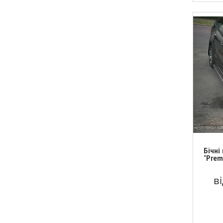
Бічні
"Prem
в