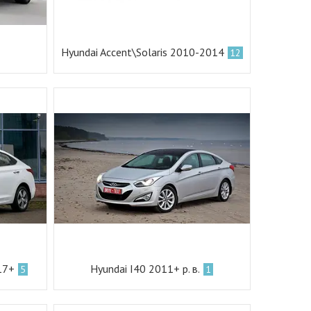
Hyundai Accent\Solaris 2010-2014
12
017+
Hyundai I40 2011+ р. в.
5
1